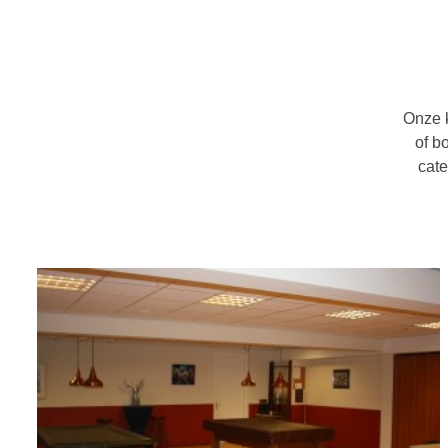
Onze k
of b
cate