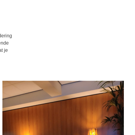
dering
kende
t je